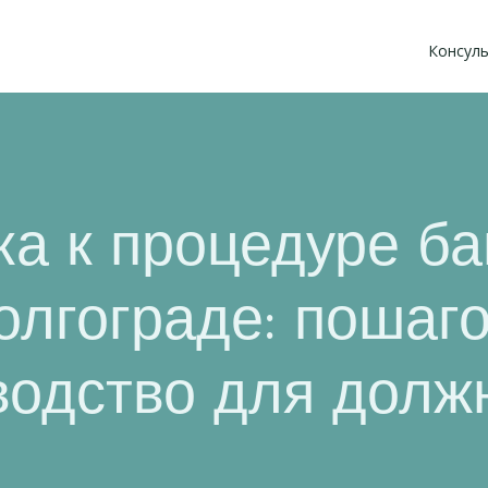
Консуль
ка к процедуре ба
олгограде: пошаг
водство для долж