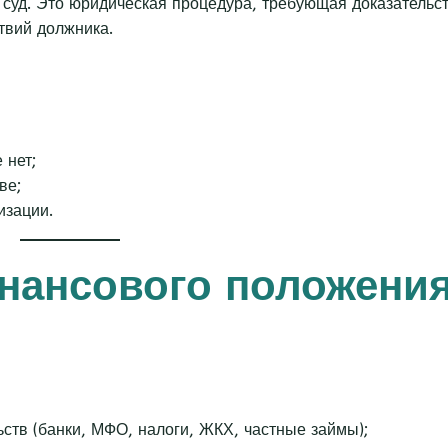
 суд. Это юридическая процедура, требующая доказательс
твий должника.
 нет;
ве;
изации.
инансового положени
ьств (банки, МФО, налоги, ЖКХ, частные займы);