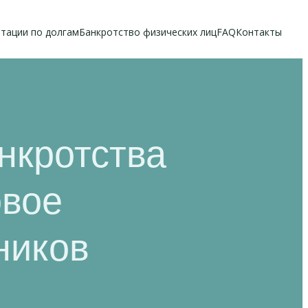
тации по долгам
Банкротство физических лиц
FAQ
Контакты
нкротства
овое
ников