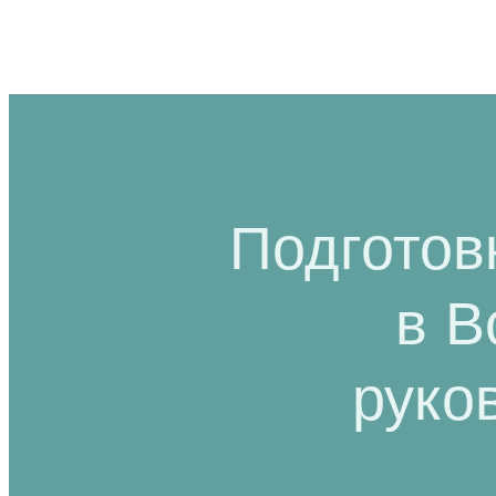
Подготов
в В
руко