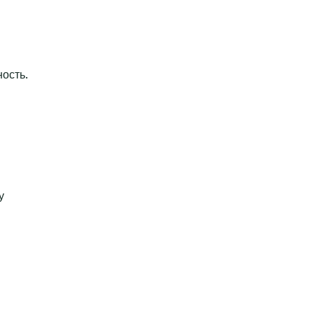
ость.
у