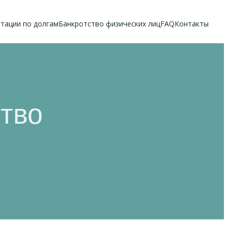
тации по долгам
Банкротство физических лиц
FAQ
Контакты
ство