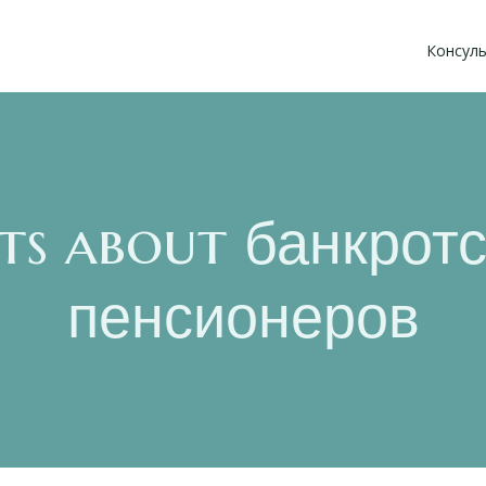
Консуль
ts about банкрот
пенсионеров